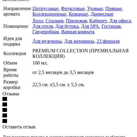
Направление
Цитрусовые
,
Фруктовые
,
Удовые
,
Пряные
,
аромата
Коллекционные
,
Кожаные
,
Древесные
Холл
,
Спальня
,
Прихожая
,
Кабинет
,
Для офиса
,
Помещение
Для отеля
,
Для бутика
,
Для SPA
,
Гостиная
,
Гардеробная
,
Ванная комната
Идея для
Для мужчины
,
Для женщины
,
23 февраля
подарка
PREMIUM COLLECTION (ПРЕМИАЛЬНАЯ
Коллекция
КОЛЛЕКЦИЯ)
Объем
100 мл.
Время
от 2,5 месяцев до 3,5 месяцев
работы
Размер
22,5 см. х5,5 см. х 5,5 см.
коробки
Отзывы
Оставить отзыв