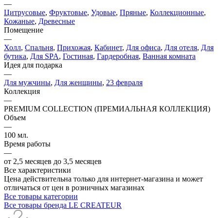
—
Цитрусовые
,
Фруктовые
,
Удовые
,
Пряные
,
Коллекционные
,
Кожаные
,
Древесные
Помещение
—
Холл
,
Спальня
,
Прихожая
,
Кабинет
,
Для офиса
,
Для отеля
,
Для
бутика
,
Для SPA
,
Гостиная
,
Гардеробная
,
Ванная комната
Идея для подарка
—
Для мужчины
,
Для женщины
,
23 февраля
Коллекция
—
PREMIUM COLLECTION (ПРЕМИАЛЬНАЯ КОЛЛЕКЦИЯ)
Объем
—
100 мл.
Время работы
—
от 2,5 месяцев до 3,5 месяцев
Все характеристики
Цена действительна только для интернет-магазина и может
отличаться от цен в розничных магазинах
Все товары категории
Все товары бренда LE CREATEUR