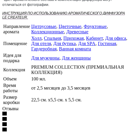
отличаться от фотографии.
ИНСТРУКЦИЯ ПО ИСПОЛЬЗОВАНИЮ АРОМАТИЧЕСКОГО ДИФФУЗОРА
LE CREATEUR.
Направление
Цитрусовые
,
Цветочные
,
Фруктовые
,
аромата
Коллекционные
,
Древесные
Холл
,
Спальня
,
Прихожая
,
Кабинет
,
Для офиса
,
Помещение
Для отеля
,
Для бутика
,
Для SPA
,
Гостиная
,
Гардеробная
,
Ванная комната
Идея для
Для мужчины
,
Для женщины
подарка
PREMIUM COLLECTION (ПРЕМИАЛЬНАЯ
Коллекция
КОЛЛЕКЦИЯ)
Объем
100 мл.
Время
от 2,5 месяцев до 3,5 месяцев
работы
Размер
22,5 см. х5,5 см. х 5,5 см.
коробки
Отзывы