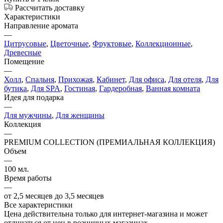
Рассчитать доставку
Характеристики
Направление аромата
—
Цитрусовые
,
Цветочные
,
Фруктовые
,
Коллекционные
,
Древесные
Помещение
—
Холл
,
Спальня
,
Прихожая
,
Кабинет
,
Для офиса
,
Для отеля
,
Для
бутика
,
Для SPA
,
Гостиная
,
Гардеробная
,
Ванная комната
Идея для подарка
—
Для мужчины
,
Для женщины
Коллекция
—
PREMIUM COLLECTION (ПРЕМИАЛЬНАЯ КОЛЛЕКЦИЯ)
Объем
—
100 мл.
Время работы
—
от 2,5 месяцев до 3,5 месяцев
Все характеристики
Цена действительна только для интернет-магазина и может
отличаться от цен в розничных магазинах