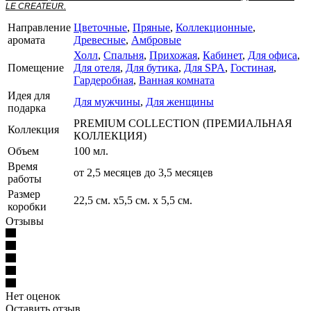
LE CREATEUR.
Направление
Цветочные
,
Пряные
,
Коллекционные
,
аромата
Древесные
,
Амбровые
Холл
,
Спальня
,
Прихожая
,
Кабинет
,
Для офиса
,
Помещение
Для отеля
,
Для бутика
,
Для SPA
,
Гостиная
,
Гардеробная
,
Ванная комната
Идея для
Для мужчины
,
Для женщины
подарка
PREMIUM COLLECTION (ПРЕМИАЛЬНАЯ
Коллекция
КОЛЛЕКЦИЯ)
Объем
100 мл.
Время
от 2,5 месяцев до 3,5 месяцев
работы
Размер
22,5 см. х5,5 см. х 5,5 см.
коробки
Отзывы
Нет оценок
Оставить отзыв