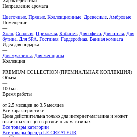
Характеристики
Направление аромата
—
Цветочные
,
Пряные
,
Коллекционные
,
Древесные
,
Амбровые
Помещение
—
Холл
,
Спальня
,
Прихожая
,
Кабинет
,
Для офиса
,
Для отеля
,
Для
бутика
,
Для SPA
,
Гостиная
,
Гардеробная
,
Ванная комната
Идея для подарка
—
Для мужчины
,
Для женщины
Коллекция
—
PREMIUM COLLECTION (ПРЕМИАЛЬНАЯ КОЛЛЕКЦИЯ)
Объем
—
100 мл.
Время работы
—
от 2,5 месяцев до 3,5 месяцев
Все характеристики
Цена действительна только для интернет-магазина и может
отличаться от цен в розничных магазинах
Все товары категории
Все товары бренда LE CREATEUR