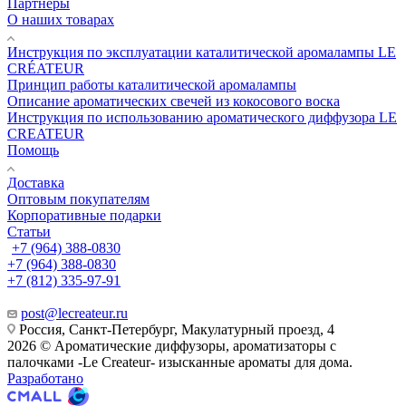
Партнеры
О наших товарах
Инструкция по эксплуатации каталитической аромалампы LE
CRÉATEUR
Принцип работы каталитической аромалампы
Описание ароматических свечей из кокосового воска
Инструкция по использованию ароматического диффузора LE
CREATEUR
Помощь
Доставка
Оптовым покупателям
Корпоративные подарки
Статьи
+7 (964) 388-0830
+7 (964) 388-0830
+7 (812) 335-97-91
post@lecreateur.ru
Россия, Санкт-Петербург, Макулатурный проезд, 4
2026 © Ароматические диффузоры, ароматизаторы с
палочками -Le Createur- изысканные ароматы для дома.
Разработано