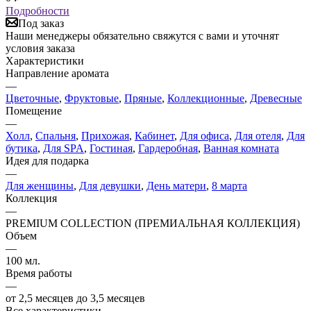
Подробности
Под заказ
Наши менеджеры обязательно свяжутся с вами и уточнят
условия заказа
Характеристики
Направление аромата
—
Цветочные
,
Фруктовые
,
Пряные
,
Коллекционные
,
Древесные
Помещение
—
Холл
,
Спальня
,
Прихожая
,
Кабинет
,
Для офиса
,
Для отеля
,
Для
бутика
,
Для SPA
,
Гостиная
,
Гардеробная
,
Ванная комната
Идея для подарка
—
Для женщины
,
Для девушки
,
День матери
,
8 марта
Коллекция
—
PREMIUM COLLECTION (ПРЕМИАЛЬНАЯ КОЛЛЕКЦИЯ)
Объем
—
100 мл.
Время работы
—
от 2,5 месяцев до 3,5 месяцев
Все характеристики