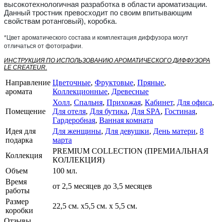
высокотехнологичная разработка в области ароматизации.
Данный тростник превосходит по своим впитывающим
свойствам ротанговый), коробка.
*Цвет ароматического состава и комплектация диффузора могут
отличаться от фотографии.
ИНСТРУКЦИЯ ПО ИСПОЛЬЗОВАНИЮ АРОМАТИЧЕСКОГО ДИФФУЗОРА
LE CREATEUR.
Направление
Цветочные
,
Фруктовые
,
Пряные
,
аромата
Коллекционные
,
Древесные
Холл
,
Спальня
,
Прихожая
,
Кабинет
,
Для офиса
,
Помещение
Для отеля
,
Для бутика
,
Для SPA
,
Гостиная
,
Гардеробная
,
Ванная комната
Идея для
Для женщины
,
Для девушки
,
День матери
,
8
подарка
марта
PREMIUM COLLECTION (ПРЕМИАЛЬНАЯ
Коллекция
КОЛЛЕКЦИЯ)
Объем
100 мл.
Время
от 2,5 месяцев до 3,5 месяцев
работы
Размер
22,5 см. х5,5 см. х 5,5 см.
коробки
Отзывы